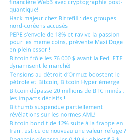
financière Web3 avec cryptographie post-
quantique!
Hack majeur chez Bitrefill : des groupes
nord-coréens accusés !
PEPE s’envole de 18% et ravive la passion
pour les meme coins, prévente Maxi Doge
en plein essor !
Bitcoin frôle les 76 000 $ avant la Fed, ETF
dynamisent le marché!
Tensions au détroit d’Ormuz boostent le
pétrole et Bitcoin, Bitcoin Hyper émerge!
Bitcoin dépasse 20 millions de BTC minés :
les impacts décisifs !
Bithumb suspendue partiellement :
révélations sur les normes AML!
Bitcoin bondit de 12% suite à la frappe en
Iran : est-ce de nouveau une valeur refuge ?
Dogecoin dépasse les 0,10 $ : objectif 3 $,