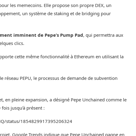
pour les memecoins. Elle propose son propre DEX, un
loppement, un système de staking et de bridging pour
ement imminent de Pepe’s Pump Pad
, qui permettra aux
elques clics.
porte cette même fonctionnalité à Ethereum en utilisant la
r le réseau PEPU, le processus de demande de
subvention
et
, en pleine expansion, a désigné Pepe Unchained comme le
fois jusqu’à présent :
etHQ/status/1854829917395206324
rojet,
Google Trends
indique que Pepe Unchained gagne en