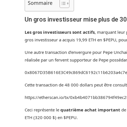
Sommaire
Un gros investisseur mise plus de 3
Les gros investisseurs sont actifs
, marquant leur
gros investisseur a acquis
19,99 ETH
en $PEPU, pour
Une autre transaction d’envergure pour Pepe Unchain
réalisée par un fervent supporteur de Pepe possédant
0x8067D35B616E3C49c869dC6192c11b6203a4c7
Cette transaction de 48 000 dollars peut être consult
https://etherscan.io/tx/0xb4b4071bb386794f49
Ceci représente le
quatrième achat important
de
ETH (320 000 $) en $PEPU.