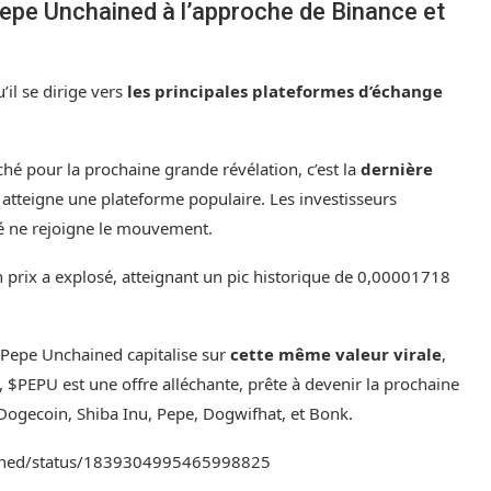
epe Unchained à l’approche de Binance et
u’il se dirige vers
les principales plateformes d’échange
ché pour la prochaine grande révélation, c’est la
dernière
atteigne une plateforme populaire. Les investisseurs
hé ne rejoigne le mouvement.
n prix a explosé, atteignant un pic historique de 0,00001718
l. Pepe Unchained capitalise sur
cette même valeur virale
,
 $PEPU est une offre alléchante, prête à devenir la prochaine
Dogecoin, Shiba Inu, Pepe, Dogwifhat, et Bonk.
ained/status/1839304995465998825