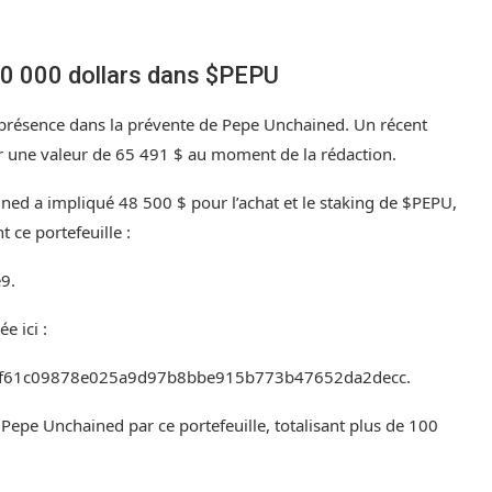
00 000 dollars dans $PEPU
 présence dans la prévente de Pepe Unchained. Un récent
 une valeur de 65 491 $ au moment de la rédaction.
ed a impliqué 48 500 $ pour l’achat et le staking de $PEPU,
 ce portefeuille :
e9
.
ée ici :
ec2f61c09878e025a9d97b8bbe915b773b47652da2decc
.
 Pepe Unchained par ce portefeuille, totalisant plus de 100