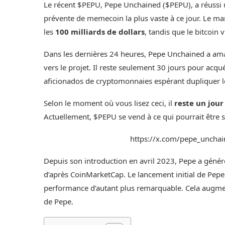
Le récent $PEPU,
Pepe Unchained ($PEPU)
, a réussi
prévente de memecoin la plus vaste à ce jour. Le 
les
100 milliards de dollars
, tandis que le bitcoin
Dans les dernières 24 heures, Pepe Unchained a ama
vers le projet. Il reste seulement 30 jours pour acqué
aficionados de cryptomonnaies espérant dupliquer l
Selon le moment où vous lisez ceci, il
reste un jou
Actuellement, $PEPU se vend à ce qui pourrait être 
https://x.com/pepe_unch
Depuis son introduction en avril 2023,
Pepe a génér
d’après CoinMarketCap. Le lancement initial de Pepe 
performance d’autant plus remarquable. Cela augment
de Pepe.