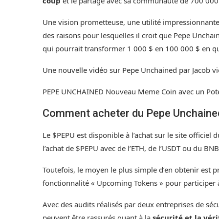
coup
et le partage avec sa communauté de 700 00
Une vision prometteuse, une utilité impressionnant
des raisons pour lesquelles il croit que Pepe Unchai
qui pourrait transformer 1 000 $ en 100 000 $ en q
Une nouvelle vidéo sur Pepe Unchained par Jacob vient
PEPE UNCHAINED Nouveau Meme Coin avec un Potenti
Comment acheter du Pepe Unchaine
Le $PEPU est disponible à l’achat sur le
site officiel 
l’achat de $PEPU avec de l’ETH, de l’USDT ou du BNB.
Toutefois, le moyen le plus simple d’en obtenir est
fonctionnalité « Upcoming Tokens » pour participer
Avec des audits réalisés par deux entreprises de séc
peuvent être rassurés quant à la
sécurité et la vér