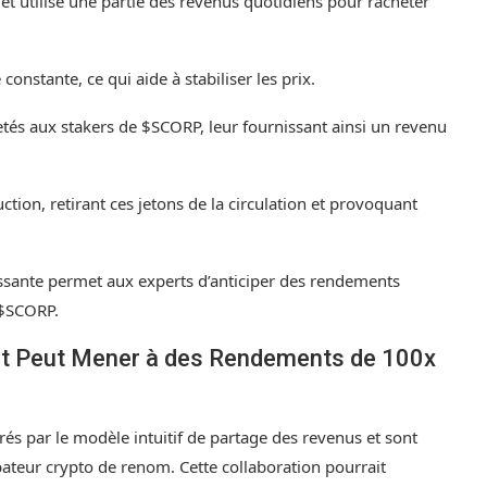
ojet utilise une partie des revenus quotidiens pour racheter
nstante, ce qui aide à stabiliser les prix.
hetés aux stakers de $SCORP, leur fournissant ainsi un revenu
ction, retirant ces jetons de la circulation et provoquant
sante permet aux experts d’anticiper des rendements
 $SCORP.
set Peut Mener à des Rendements de 100x
és par le modèle intuitif de partage des revenus et sont
bateur crypto de renom. Cette collaboration pourrait