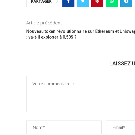
PARTAGER
Article précédent
Nouveau token révolutionnaire sur Ethereum et Uniswa
: va-t-il exploser à 0,50$ ?
LAISSEZ 