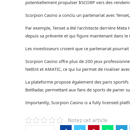
potentiellement propulser $SCORP vers des rendem
Scorpion Casino a conclu un partenariat avec Tenset
Par exemple, Tenset a été l’architecte derrière Meta
depuis sa prévente et qui figure maintenant dans le 
Les investisseurs croient que ce partenariat pourrai
Scorpion Casino offre plus de 200 jeux professionne
NetEnt et AMATIC, ce qui lui permet de rivaliser ave
La plateforme propose également des paris sportifs 
BetRadar, permettant aux fans de sports de parier s
Importantly, Scorpion Casino is a fully licensed pl
Notez cet article