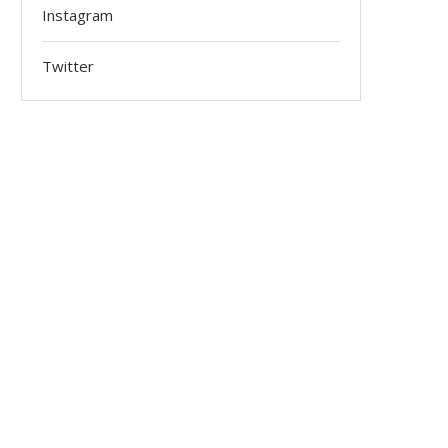
Instagram
Twitter