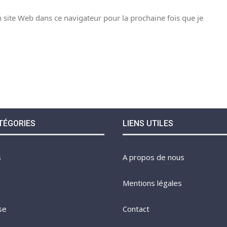
site Web dans ce navigateur pour la prochaine fois que je
TÉGORIES
LIENS UTILES
s
A propos de nous
Mentions légales
se
Contact