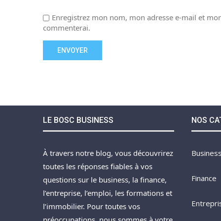
Enregistrez mon nom, mon adresse e-mail et mon 
commenterai.
LE BOSC BUSINESS
NOS CA
À travers notre blog, vous découvrirez
Busines
toutes les réponses fiables à vos
Finance
questions sur le business, la finance,
l’entreprise, l’emploi, les formations et
Entrepri
l’immobilier. Pour toutes vos
préoccupations, nous sommes à votre