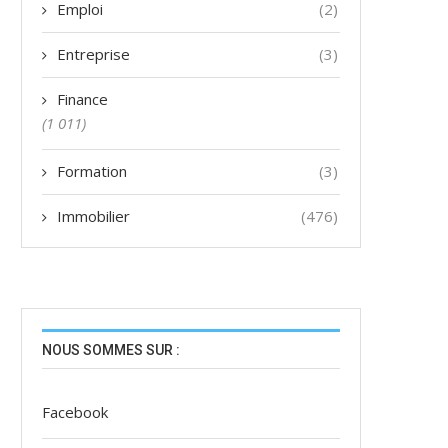
Emploi
(2)
Entreprise
(3)
Finance
(1 011)
Formation
(3)
Immobilier
(476)
NOUS SOMMES SUR :
Facebook