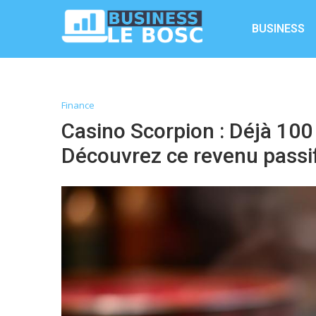
BUSINESS
Finance
Casino Scorpion : Déjà 100
Découvrez ce revenu passif