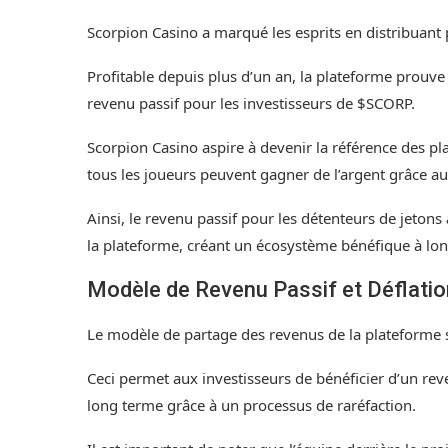
Scorpion Casino a marqué les esprits en distribuan
Profitable depuis plus d’un an, la plateforme prouv
revenu passif pour les investisseurs de $SCORP.
Scorpion Casino aspire à devenir la référence des p
tous les joueurs peuvent gagner de l’argent grâce au
Ainsi, le revenu passif pour les détenteurs de jeto
la plateforme, créant un écosystème bénéfique à lo
Modèle de Revenu Passif et Déflati
Le modèle de partage des revenus de la plateforme 
Ceci permet aux investisseurs de bénéficier d’un rev
long terme grâce à un processus de raréfaction.