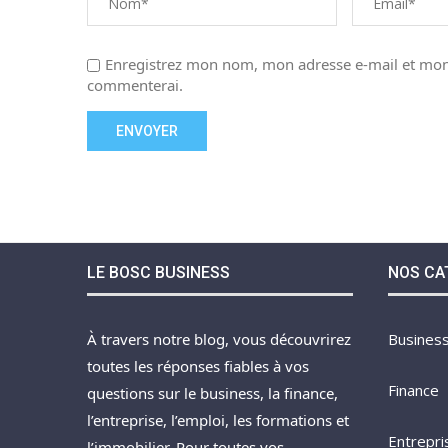
Enregistrez mon nom, mon adresse e-mail et mon 
commenterai.
LE BOSC BUSINESS
NOS CA
À travers notre blog, vous découvrirez
Busines
toutes les réponses fiables à vos
Finance
questions sur le business, la finance,
l’entreprise, l’emploi, les formations et
Entrepri
l’immobilier. Pour toutes vos