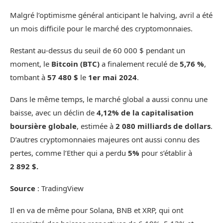
Malgré l’optimisme général anticipant le halving, avril a été
un mois difficile pour le marché des cryptomonnaies.
Restant au-dessus du seuil de 60 000 $ pendant un
moment, le
Bitcoin (BTC)
a finalement reculé de
5,76 %
,
tombant à
57 480 $
le
1
er
mai 2024
.
Dans le même temps, le marché global a aussi connu une
baisse, avec un déclin de
4,12% de la capitalisation
boursière globale
, estimée à
2 080 milliards de dollars
.
D’autres cryptomonnaies majeures ont aussi connu des
pertes, comme l’Ether
qui a perdu
5%
pour s’établir à
2 892 $.
Source
: TradingView
Il en va de même pour Solana, BNB et XRP, qui ont