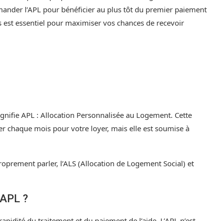
emander l’APL pour bénéficier au plus tôt du premier paiement
 est essentiel pour maximiser vos chances de recevoir
ignifie APL : Allocation Personnalisée au Logement. Cette
r chaque mois pour votre loyer, mais elle est soumise à
 proprement parler, l’ALS (Allocation de Logement Social) et
’APL ?
pidité du traitement et du paiement de l’aide. L’APL n’est