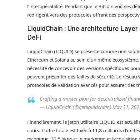
l’interopérabilité. Pendant que le Bitcoin voit ses dé
redirigent vers des protocoles offrant des perspectiv
LiquidChain : Une architecture Layer
DeFi
LiquidChain (LIQUID) se présente comme une solution 
Ethereum et Solana au sein d’un même écosystème. 
nécessité de concevoir des versions spécifiques pour
peuvent présenter des failles de sécurité. Le réseau 
protocoles de validation avancés pour assurer des tr
Crafting a master plan for decentralized finan
— LiquidChain (@getliquidchain) May 31, 202
Financièrement, le jeton utilitaire LIQUID est actuel
cours. L’offre totale est fixée à 11,8 milliards d’un
technique, 32,5 % pour le marketing et l’acquisitio