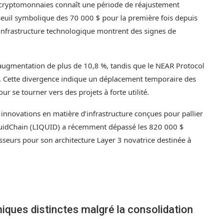
s cryptomonnaies connaît une période de réajustement
seuil symbolique des 70 000 $ pour la première fois depuis
t l’infrastructure technologique montrent des signes de
 augmentation de plus de 10,8 %, tandis que le NEAR Protocol
ir. Cette divergence indique un déplacement temporaire des
ur se tourner vers des projets à forte utilité.
 innovations en matière d’infrastructure conçues pour pallier
iquidChain (LIQUID) a récemment dépassé les 820 000 $
isseurs pour son architecture Layer 3 novatrice destinée à
ques distinctes malgré la consolidation