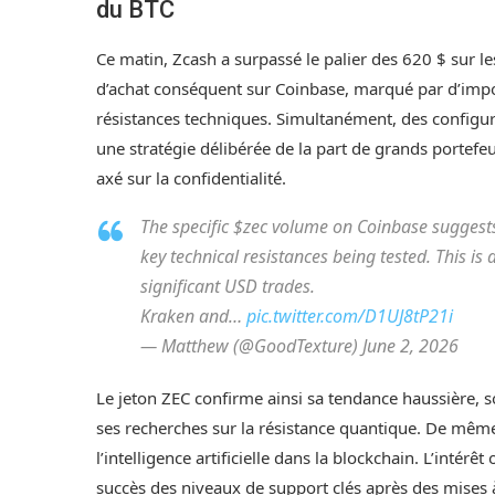
du BTC
Ce matin, Zcash a surpassé le palier des 620 $ sur 
d’achat conséquent sur Coinbase, marqué par d’imp
résistances techniques. Simultanément, des configura
une stratégie délibérée de la part de grands portefeui
axé sur la confidentialité.
The specific $zec volume on Coinbase suggests
key technical resistances being tested. This i
significant USD trades.
Kraken and…
pic.twitter.com/D1UJ8tP21i
— Matthew (@GoodTexture) June 2, 2026
Le jeton ZEC confirme ainsi sa tendance haussière, 
ses recherches sur la résistance quantique. De mêm
l’intelligence artificielle dans la blockchain. L’inté
succès des niveaux de support clés après des mises 