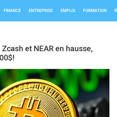
FINANCE
ENTREPRISE
EMPLOI
FORMATION
I
n: Zcash et NEAR en hausse,
00$!