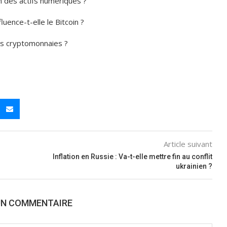
in des actifs numériques ?
uence-t-elle le Bitcoin ?
des cryptomonnaies ?
Article suivant
s
Inflation en Russie : Va-t-elle mettre fin au conflit
ukrainien ?
UN COMMENTAIRE