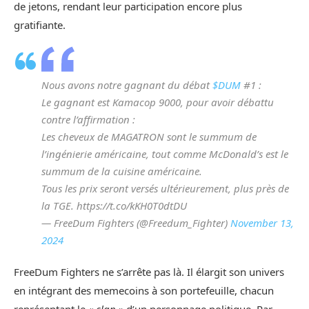
de jetons, rendant leur participation encore plus
gratifiante.
Nous avons notre gagnant du débat
$DUM
#1 :
Le gagnant est Kamacop 9000, pour avoir débattu
contre l’affirmation :
Les cheveux de MAGATRON sont le summum de
l’ingénierie américaine, tout comme McDonald’s est le
summum de la cuisine américaine.
Tous les prix seront versés ultérieurement, plus près de
la TGE. https://t.co/kKH0T0dtDU
— FreeDum Fighters (@Freedum_Fighter)
November 13,
2024
FreeDum Fighters ne s’arrête pas là. Il élargit son univers
en intégrant des memecoins à son portefeuille, chacun
représentant le
« clan »
d’un personnage politique. Par