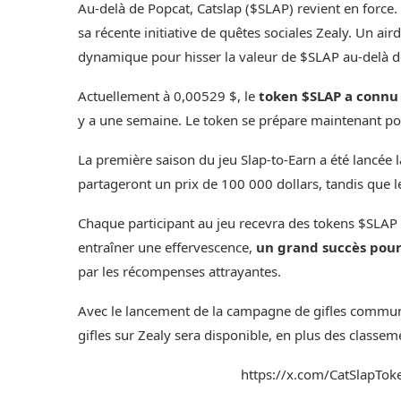
Au-delà de Popcat,
Catslap ($SLAP)
revient en force.
sa récente initiative de
quêtes sociales Zealy
. Un air
dynamique pour hisser la valeur de $SLAP au-delà d
Actuellement à 0,00529 $, le
token $SLAP a connu
y a une semaine. Le token se prépare maintenant po
La première saison du jeu Slap-to-Earn a été lancée
partageront un prix de 100 000 dollars, tandis que l
Chaque participant au jeu recevra des tokens $SLAP 
entraîner une effervescence,
un grand succès pou
par les récompenses attrayantes.
Avec le lancement de la campagne de gifles commun
gifles sur Zealy sera disponible, en plus des classemen
https://x.com/CatSlapT