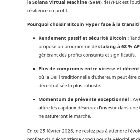
la
Solana Virtual Machine (SVM)
, $HYPER est l’out
résilience en profit.
Pourquoi choisir Bitcoin Hyper face à la transi
Rendement passif et sécurité Bitcoin :
Tandi
propose un programme de
staking à 68 % A
générant des profits constants et significatifs.
Plus de compromis entre vitesse et décentr
où la DeFi traditionnelle d’Ethereum peut être c
décentralisée la plus robuste.
Momentum de prévente exceptionnel :
Ave
attire les capitaux désireux d’investir dans une
ne satureront le marché.
En ce 25 février 2026, ne restez pas à attendre l’év
profitez d’un écosystème conçu pour la vélocité et 