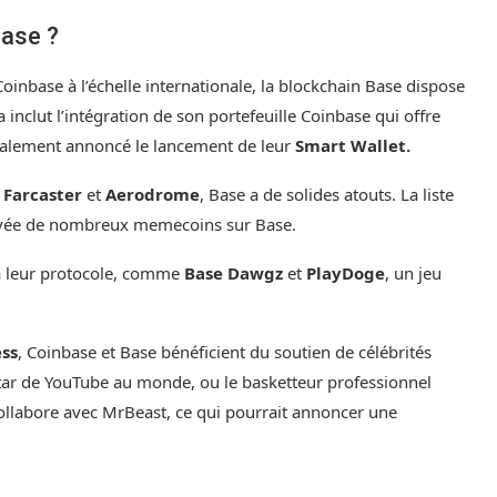
Base ?
Coinbase à l’échelle internationale, la blockchain Base dispose
la inclut l’intégration de son portefeuille Coinbase qui offre
 également annoncé le lancement de leur
Smart Wallet.
 Farcaster
et
Aerodrome
, Base a de solides atouts. La liste
rrivée de nombreux memecoins sur Base.
à leur protocole, comme
Base Dawgz
et
PlayDoge
, un jeu
ess
, Coinbase et Base bénéficient du soutien de célébrités
star de YouTube au monde, ou le basketteur professionnel
ollabore avec MrBeast, ce qui pourrait annoncer une