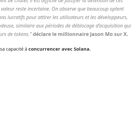
nt de chuter, il est difficile de justifier la détention de ces
ur valeur reste incertaine. On observe que beaucoup optent
ucratifs pour attirer les utilisateurs et les développeurs,
ndeuse, similaire aux périodes de déblocage d’acquisition qui
urs de tokens.”
déclare le millionnaire Jason Mo sur X.
sa capacité à
concurrencer avec Solana.