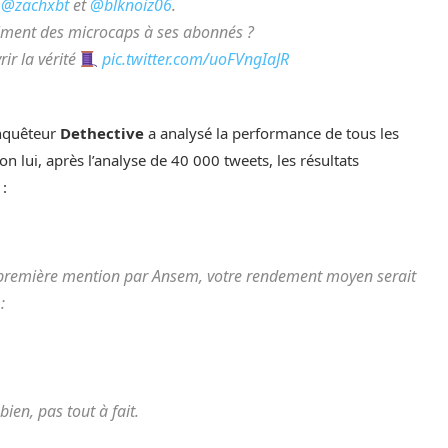
e
@zachxbt
et
@blknoiz06
.
raiment des microcaps à ses abonnés ?
ir la vérité
pic.twitter.com/uoFVngIaJR
enquêteur
Dethective
a analysé la performance de tous les
ui, après l’analyse de 40 000 tweets, les résultats
 :
a première mention par Ansem, votre rendement moyen serait
:
ien, pas tout à fait.