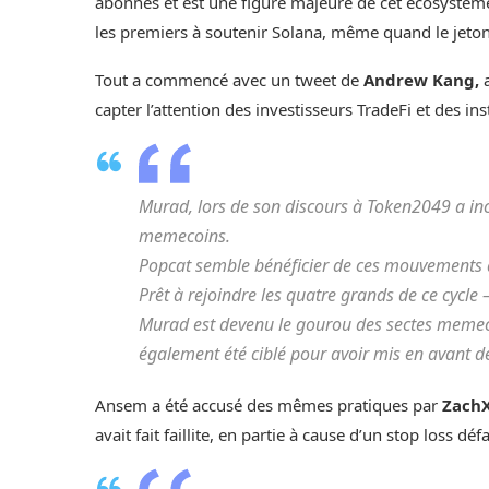
abonnés et est une figure majeure de cet écosystème
les premiers à soutenir Solana, même quand le jeton e
Tout a commencé avec un tweet de
Andrew Kang,
a
capter l’attention des investisseurs TradeFi et des inst
Murad, lors de son
discours à Token2049 a inci
memecoins.
Popcat semble bénéficier de ces mouvements d
Prêt à rejoindre les quatre grands de ce cycle
Murad est devenu le gourou des sectes memeco
également été ciblé pour avoir mis en avant 
Ansem a été accusé des mêmes pratiques par
ZachX
avait fait faillite, en partie à cause d’un stop loss défa