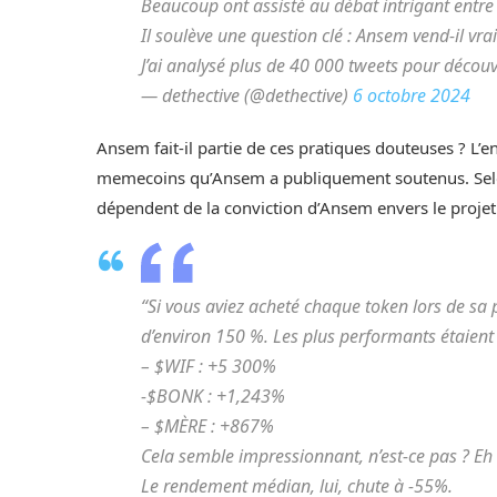
Beaucoup ont assisté au débat intrigant entr
Il soulève une question clé : Ansem vend-il v
J’ai analysé plus de 40 000 tweets pour découvr
— dethective (@dethective)
6 octobre 2024
Ansem fait-il partie de ces pratiques douteuses ? L’
memecoins qu’Ansem a publiquement soutenus. Selon l
dépendent de la conviction d’Ansem envers le projet
“Si vous aviez acheté chaque token lors de s
d’environ 150 %. Les plus performants étaient 
– $WIF : +5 300%
-$BONK : +1,243%
– $MÈRE : +867%
Cela semble impressionnant, n’est-ce pas ? Eh b
Le rendement médian, lui, chute à -55%.