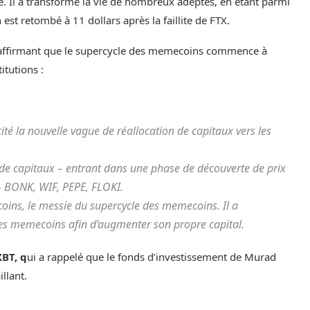
. Il a transformé la vie de nombreux adeptes, en étant parmi
st retombé à 11 dollars après la faillite de FTX.
ffirmant que le supercycle des memecoins commence à
itutions :
té la nouvelle vague de réallocation de capitaux vers les
e capitaux – entrant dans une phase de découverte de prix
 – BONK, WIF, PEPE, FLOKI.
ins, le messie du supercycle des memecoins. Il a
des memecoins afin d’augmenter son propre capital.
BT, q
ui a rappelé que le fonds d’investissement de Murad
illant.