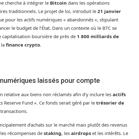
ive cherche à intégrer le
Bitcoin
dans les opérations
res traditionnels. Le projet de loi, introduit le
21 janvier
que pour les actifs numériques « abandonnés », stipulant
nancer le budget de l’État. Dans un contexte où le BTC se
 capitalisation boursière de près de
1 800 milliards de
e la
finance crypto
.
fs numériques laissés pour compte
ion relative aux biens non réclamés afin d’y inclure les
actifs
ets Reserve Fund ». Ce fonds serait géré par le
trésorier de
 transactions.
ncipalement d’achats sur le marché mais plutôt des revenus
e les récompenses de
staking
, les
airdrops
et les intérêts. Le