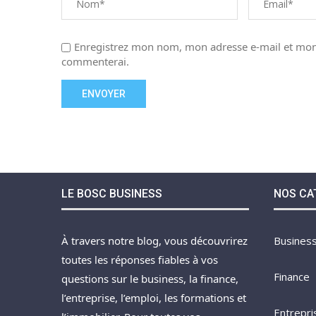
Enregistrez mon nom, mon adresse e-mail et mon 
commenterai.
LE BOSC BUSINESS
NOS CA
À travers notre blog, vous découvrirez
Busines
toutes les réponses fiables à vos
Finance
questions sur le business, la finance,
l’entreprise, l’emploi, les formations et
Entrepri