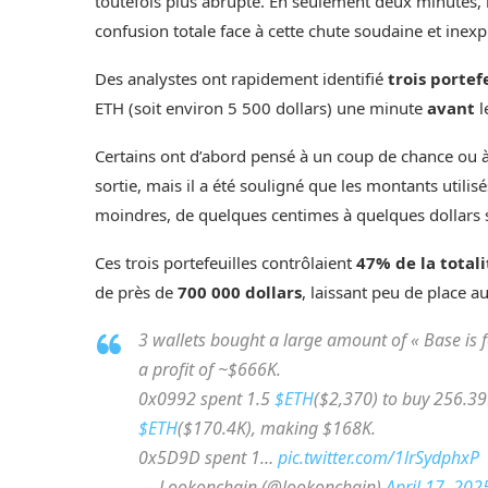
toutefois plus abrupte. En seulement deux minutes, 
confusion totale face à cette chute soudaine et inexp
Des analystes ont rapidement identifié
trois portef
ETH (soit environ 5 500 dollars) une minute
avant
l
Certains ont d’abord pensé à un coup de chance ou à l
sortie, mais il a été souligné que les montants utili
moindres, de quelques centimes à quelques dollars
Ces trois portefeuilles contrôlaient
47% de la totali
de près de
700 000 dollars
, laissant peu de place a
3 wallets bought a large amount of « Base is 
a profit of ~$666K.
0x0992 spent 1.5
$ETH
($2,370) to buy 256.39M
$ETH
($170.4K), making $168K.
0x5D9D spent 1…
pic.twitter.com/1lrSydphxP
— Lookonchain (@lookonchain)
April 17, 202