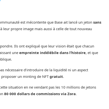
 communauté est mécontente que Base ait lancé un jeton
sans
 à leur propre image mais aussi à celle de tout nouveau
épondre. Ils ont expliqué que leur vision était que chacun
laissant une
empreinte indélébile dans l’histoire
, et que
ublique.
s nécessaire d’introduire de la liquidité ni un aspect
le, proposer un minting de NFT
gratuit
.
ette situation en ne vendant pas les 10 millions de jetons
ron
80 000 dollars de commissions via Zora
.