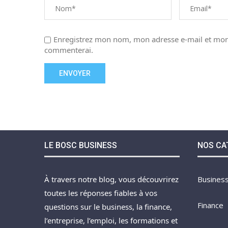
Enregistrez mon nom, mon adresse e-mail et mon 
commenterai.
LE BOSC BUSINESS
NOS CA
À travers notre blog, vous découvrirez
Busines
toutes les réponses fiables à vos
Finance
questions sur le business, la finance,
l’entreprise, l’emploi, les formations et