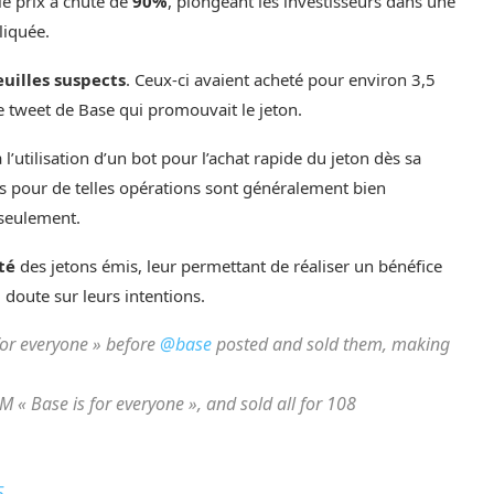
le prix a chuté de
90%
, plongeant les investisseurs dans une
liquée.
euilles suspects
. Ceux-ci avaient acheté pour environ 3,5
e tweet de Base qui promouvait le jeton.
’utilisation d’un bot pour l’achat rapide du jeton dès sa
sés pour de telles opérations sont généralement bien
 seulement.
té
des jetons émis, leur permettant de réaliser un bénéfice
u doute sur leurs intentions.
for everyone » before
@base
posted and sold them, making
 « Base is for everyone », and sold all for 108
5