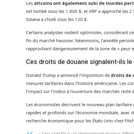
Les
altcoins ont également subi de lourdes per
est tombé sous les 1 800 $, et XRP a approché les 2
Solana a chuté sous les 120 $.
Certains analystes restent optimistes, considérant c
fin du marché haussier. Néanmoins, l’anxiété persist
rapprochant dangereusement de la zone de « peur e
Ces droits de douane signalent-ils le
Donald Trump a annoncé l’imposition de
droits de
mesures tarifaires dans l’histoire américaine. Les c
l’impact sur l’indice à l’ouverture des marchés reste 
Les économistes décrivent le nouveau plan tarifair
rapides et profonds sur l’économie mondiale, avec de
recherche économique pour les États-Unis chez Fitc
« Ceci constitue un changement majeur, affec