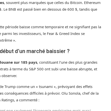
tes
, souvent plus marquées que celles du Bitcoin. Ethereum
 $. Le BNB est passé bien en dessous de 600 $, tandis que
ette période baisse comme temporaire et ne signifiant pas la
e parmi les investisseurs, le Fear & Greed Index se
xtrême ».
 début d’un marché baissier ?
 douane sur 185 pays
, constituant l’une des plus grandes
ontrats à terme du S&P 500 ont subi une baisse abrupte, et
à observer.
e de Trump comme un « tsunami », prévoyant des effets
s conséquences difficiles à prévoir. Olu Sonola, chef de la
h Ratings, a commenté :
tant non seulement l’économie américaine mais aussi