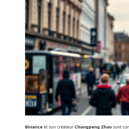
Binance
et son créateur
Changpeng Zhao
sont con