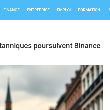
FINANCE
ENTREPRISE
EMPLOI
FORMATION
I
itanniques poursuivent Binance