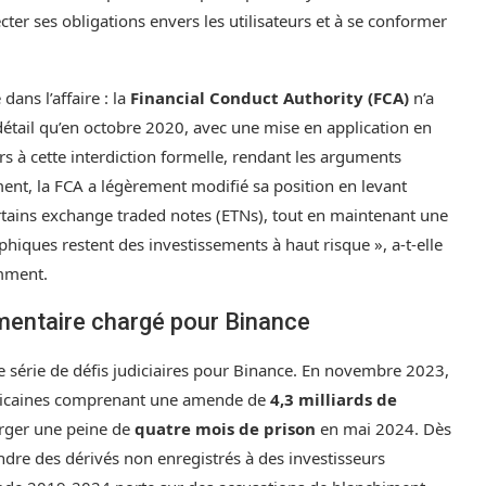
ter ses obligations envers les utilisateurs et à se conformer
ans l’affaire : la
Financial Conduct Authority (FCA)
n’a
 détail qu’en octobre 2020, avec une mise en application en
rs à cette interdiction formelle, rendant les arguments
nt, la FCA a légèrement modifié sa position en levant
 certains exchange traded notes (ETNs), tout en maintenant une
aphiques restent des investissements à haut risque », a-t-elle
mment.
ementaire chargé pour Binance
e série de défis judiciaires pour Binance. En novembre 2023,
méricaines comprenant une amende de
4,3 milliards de
rger une peine de
quatre mois de prison
en mai 2024. Dès
ndre des dérivés non enregistrés à des investisseurs