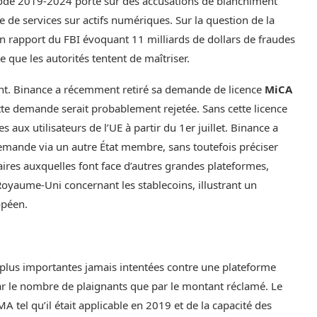
iode 2019-2024 porte sur des accusations de blanchiment
aire de services sur actifs numériques. Sur la question de la
 un rapport du FBI évoquant 11 milliards de dollars de fraudes
 que les autorités tentent de maîtriser.
ent. Binance a récemment retiré sa demande de licence
MiCA
tte demande serait probablement rejetée. Sans cette licence
aux utilisateurs de l’UE à partir du 1er juillet. Binance a
mande via un autre État membre, sans toutefois préciser
taires auxquelles font face d’autres grandes plateformes,
 Royaume-Uni concernant les stablecoins, illustrant un
opéen.
s plus importantes jamais intentées contre une plateforme
r le nombre de plaignants que par le montant réclamé. Le
A tel qu’il était applicable en 2019 et de la capacité des