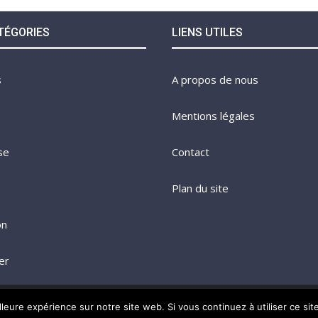
TÉGORIES
LIENS UTILES
s
A propos de nous
Mentions légales
se
Contact
Plan du site
on
er
@2023 - Tous droits réservés.
Le Bosc Business
lleure expérience sur notre site web. Si vous continuez à utiliser ce si