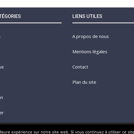
TÉGORIES
LIENS UTILES
s
A propos de nous
Mentions légales
se
Contact
Plan du site
on
er
@2023 - Tous droits réservés.
Le Bosc Business
lleure expérience sur notre site web. Si vous continuez à utiliser ce si